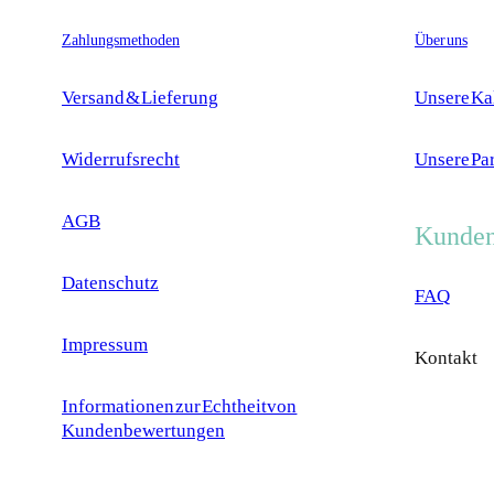
Zahlungsmethoden
Über uns
Versand & Lieferung
Unsere Ka
Widerrufsrecht
Unsere Pa
AGB
Kunden
Datenschutz
FAQ
Impressum
Kontakt
Informationen zur Echtheit von
Kundenbewertungen